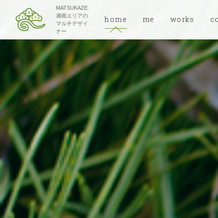
MATSUKAZE.
湘南エリアの
home
me
works
c
マルチデザイ
ナー